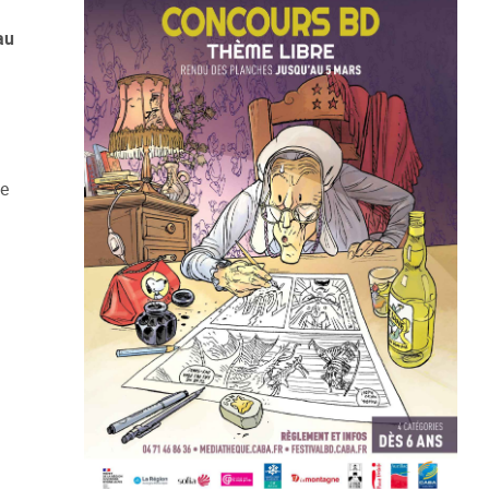
au
te