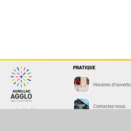
PRATIQUE
Horaires d'ouvertu
Contactez-nous
rue du 139e Régiment
d'Infanterie
15000 Aurillac
Mentions légales
Tél :
04 71 46 86 36