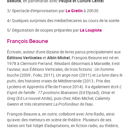
Beaune
, en partenariat avec
Peuple et Culture Cantal
.
3/ Spectacle d'improvisation par
Le Gratin
à 20h30.
4/ Quelques surprises des médiathécaires au cours de la soirée.
5/ Dégustation de soupes préparées par
La Loupiote
.
François Beaune
Écrivain, auteur d'une dizaine de livres parus principalement aux
Éditions Verticales
et
Albin Michel
, François Beaune est né en
1978 à Clermont-Ferrand. Résidant désormais à Marseille, il est
l’auteur, aux Éditions Verticales, de trois fictions :
Un homme
louche
(2009 ; Folio, 2011),
Un ange noir
(2011) et
La lune dans le
puits
, des histoires vraies de Méditerranée (2013 ; Prix des
Lycéens et Apprentis d’Île-de-France 2014). Il a également écrit
L'
Esprit de famille : 77 positions libanaises
(Ed Elyzad),
Omar et
Greg
(Ed Le nouvel Attila), puis chez Albin Michel,
Calamity
Gwenn
et très récemment
La Profondeur de l'eau
.
François Beaune a, en outre, collaboré avec Arte Radio, ainsi
qu'avec des metteurs en scène de théâtre. Plusieurs de ses
textes ont fait l'objet d'adaptations, en fiction radio, au théâtre,