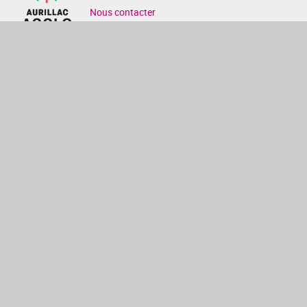
Nous contacter
PRATIQUE
Horaires d'ouverture
Contactez-nous
Mentions légales
ACCES RAPIDE
Catalogue / compte lecteur
La Médi@thèque numérique