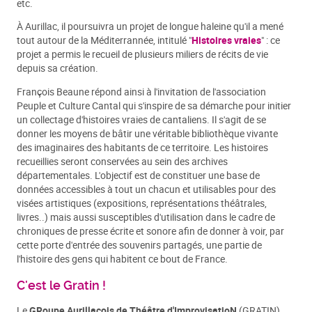
etc.
À Aurillac, il poursuivra un projet de longue haleine qu'il a mené
tout autour de la Méditerrannée, intitulé "
Histoires vraies
" : ce
projet a permis le recueil de plusieurs miliers de récits de vie
depuis sa création.
François Beaune répond ainsi à l'invitation de l'association
Peuple et Culture Cantal qui s'inspire de sa démarche pour initier
un collectage d'histoires vraies de cantaliens. Il s'agit de se
donner les moyens de bâtir une véritable bibliothèque vivante
des imaginaires des habitants de ce territoire. Les histoires
recueillies seront conservées au sein des archives
départementales. L'objectif est de constituer une base de
données accessibles à tout un chacun et utilisables pour des
visées artistiques (expositions, représentations théâtrales,
livres..) mais aussi susceptibles d'utilisation dans le cadre de
chroniques de presse écrite et sonore afin de donner à voir, par
cette porte d'entrée des souvenirs partagés, une partie de
l'histoire des gens qui habitent ce bout de France.
C'est le Gratin !
Le
GRoupe Aurillacois de Théâtre d'ImprovisatioN
(GRATIN)