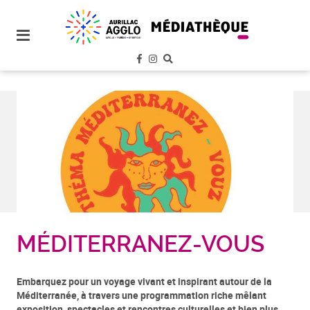
plan
du
site
aller
au
menu
aller au
contenu
MÉDITERRANEZ-VOUS
Embarquez pour un voyage vivant et inspirant autour de la
Méditerranée, à travers une programmation riche mêlant
exposition, spectacles et rencontres culturelles et bien plus