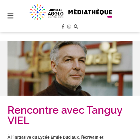
plan
du
site
aller
au
menu
aller au
contenu
Rencontre avec Tanguy
VIEL
À l’initiative du Lycée Émile Duclaux, l’écrivain et