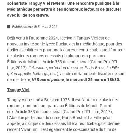
scénariste Tanguy Viel revient ! Une rencontre publique à la
Médiathèque permettra à ses nombreux lecteurs de discuter
avec lui de son œuvre.
Publiée le mardi 3 mars 2026
Déjà venu à l’automne 2024, l’écrivain Tanguy Viel est de
nouveau invité par le lycée Duclaux et la médiathèque, pour des
ateliers scolaires et pour une lecturerencontre publique. L’ auteur
de plusieurs romans et essais (la plupart ont paru aux
Éditions de Minuit : Article 353 du code pénal (Grand Prix RTL
Lire, 2017),
L’ Absolue perfection du crime, Paris-Brest, La Fille
qu’on appelle, Icebergs,
etc.),viendra notamment discuter de son
dernier texte,
Ni Rose ni poème
, le mercredi 25 mars à 18h30.
Tanguy Viel
Tanguy Viel est né à Brest en 1973. Il est l’auteur de plusieurs
romans, dont huit ont paru aux Éditions de Minuit. Parmi
eux, Article 353 du code pénal (Grand Prix RTL Lire, 2017),
L'Absolue perfection du crime, Paris-Brest et La Fille qu’on
appelle, ainsi que de deux essais littéraires : Icebergs et derniè­
rement Vivarium. Il est également le co-scénariste du film de