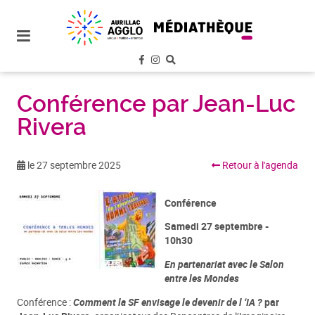
plan
du
site
aller
au
menu
Conférence par Jean-Luc
Rivera
aller au
contenu
le 27 septembre 2025
Retour à l'agenda
Conférence
Samedi 27 septembre -
10h30
En partenariat avec le Salon
entre les Mondes
Conférence :
Comment la SF envisage le devenir de l ‘IA ?
par