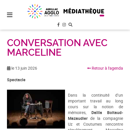
plan
du
site
aller
au
menu
CONVERSATION AVEC
MARCELINE
aller au
contenu
le 13 juin 2026
Retour à l'agenda
Spectacle
Dans la continuité d’un
important travail au long
cours sur la notion de
mémoires,
Dalila Boitaud-
Mazaudier
de la compagnie
Uz et Coutumes rencontre