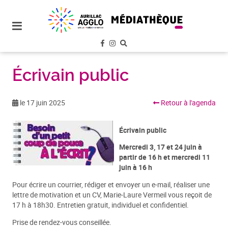
plan
du
site
aller
au
menu
Écrivain public
aller au
contenu
le 17 juin 2025
Retour à l'agenda
Écrivain public
Mercredi 3, 17 et 24 juin à
partir de 16 h et mercredi 11
juin à 16 h
Pour écrire un courrier, rédiger et envoyer un e-mail, réaliser une
lettre de motivation et un CV, Marie-Laure Vermeil vous reçoit de
17 h à 18h30. Entretien gratuit, individuel et confidentiel.
Prise de rendez-vous conseillée.