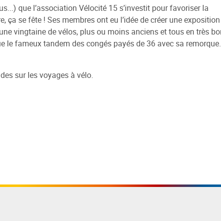
us...) que l’association Vélocité 15 s’investit pour favoriser la
ues
Médiathèques du réseau
Réseau Info Jeunes
re et emprunter
essinée
ent
Sélections
Autres rendez-vous
ire, ça se fête ! Ses membres ont eu l’idée de créer une exposition
e / compte lecteur
 une vingtaine de vélos, plus ou moins anciens et tous en très bo
Arpajon-sur-Cère
Recherche de logement
 BD Aurillac Agglo
s Jobs
Sites jeunesse
Expositions
si que le fameux tandem des congés payés de 36 avec sa remorque.
e médiathèque IEO -
Jussac
Site internet du réseau
carte
Des rendez-vous toute l'an
 Delpastre
Naucelles
er
e Départemental
des sur les voyages à vélo.
Saint-Paul-des-Landes
e
e Clermont Université
Ytrac
et scolaires
Conservatoire de Musique e
t intérieur
Danse d'Aurillac
e / compte lecteur