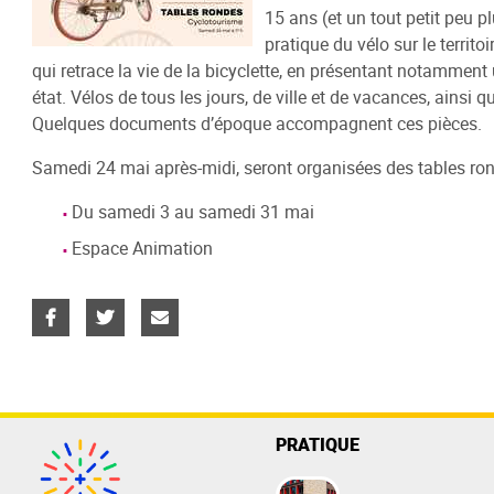
15 ans (et un tout petit peu pl
Catalog
Info-Jeunes
Les Espaces
Numérique
Lecture
S'inscri
Bande d
Evènem
pratique du vélo sur le territo
Catalogu
qui retrace la vie de la bicyclette, en présentant notamment
Présentation
Littérature
La Médi@thèque Numérique (CVS)
Heure du Conte
Venir
Festival
Journée
état. Vélos de tous les jours, de ville et de vacances, ain
Catalogu
Infos pratiques
Documentaires
Livres audio DAISY (EOLE)
De vives voix
Faire sa 
Quelques documents d’époque accompagnent ces pièces.
Marcelle
Art, Image & Son
Emprunt
Catalogu
Samedi 24 mai après-midi, seront organisées des tables ron
Enfance
Sur plac
Catalogu
Du samedi 3 au samedi 31 mai
Ludothèque
Groupes 
Espace Animation
Presse
Règlemen
Auto-formation / études
Catalogu
En coulisses
PRATIQUE