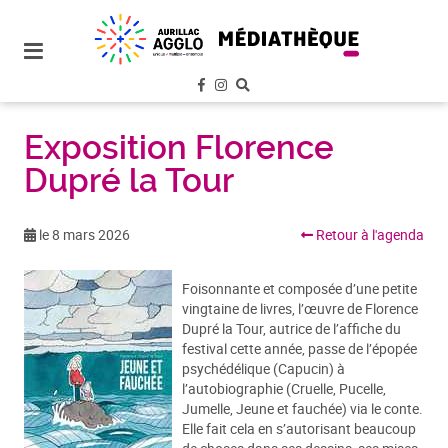
plan
du
site
aller
au
menu
Exposition Florence
Dupré la Tour
aller au
contenu
le 8 mars 2026
Retour à l'agenda
Foisonnante et composée d’une petite
vingtaine de livres, l’œuvre de Florence
Dupré la Tour, autrice de l’affiche du
festival cette année, passe de l’épopée
psychédélique (Capucin) à
l’autobiographie (Cruelle, Pucelle,
Jumelle, Jeune et fauchée) via le conte.
Elle fait cela en s’autorisant beaucoup