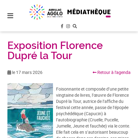
plan
du
site
aller
au
menu
Exposition Florence
Dupré la Tour
aller au
contenu
le 17 mars 2026
Retour à l'agenda
Foisonnante et composée d’une petite
vingtaine de livres, l’œuvre de Florence
Dupré la Tour, autrice de l’affiche du
festival cette année, passe de l’épopée
psychédélique (Capucin) à
l’autobiographie (Cruelle, Pucelle,
Jumelle, Jeune et fauchée) via le conte.
Elle fait cela en s’autorisant beaucoup