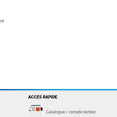
Des questions ?
FAQ
est
née
Nous contacter
t de
ACCES RAPIDE
Catalogue / compte lecteur