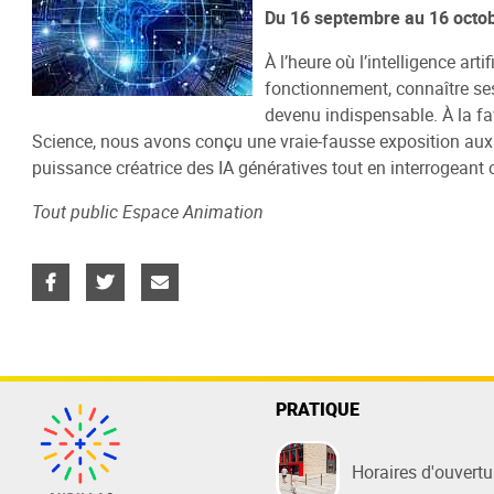
Du 16 septembre au 16 octo
Catalog
Info-Jeunes
Les Espaces
Numérique
Lecture
S'inscri
Bande d
Evènem
À l’heure où l’intelligence ar
Catalogu
Présentation
Littérature
La Médi@thèque Numérique (CVS)
Heure du Conte
Venir
Festival
Journée
fonctionnement, connaître ses 
Catalogu
devenu indispensable. À la fa
Infos pratiques
Documentaires
Livres audio DAISY (EOLE)
De vives voix
Faire sa 
Marcelle
Science, nous avons conçu une vraie-fausse exposition aux a
Art, Image & Son
Emprunt
Catalogu
puissance créatrice des IA génératives tout en interrogeant c
Enfance
Sur plac
Catalogu
Tout public Espace Animation
Ludothèque
Groupes 
Presse
Règlemen
Auto-formation / études
Catalogu
En coulisses
PRATIQUE
Horaires d'ouvertu