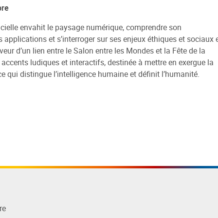
bre
ues
Médiathèques du réseau
Réseau Info Jeunes
re et emprunter
essinée
ent
Sélections
Autres rendez-vous
tificielle envahit le paysage numérique, comprendre son
e / compte lecteur
Arpajon-sur-Cère
Recherche de logement
 BD Aurillac Agglo
s Jobs
Sites jeunesse
Expositions
applications et s’interroger sur ses enjeux éthiques et sociaux 
e médiathèque IEO -
veur d’un lien entre le Salon entre les Mondes et la Fête de la
Jussac
Site internet du réseau
carte
Des rendez-vous toute l'an
 Delpastre
ccents ludiques et interactifs, destinée à mettre en exergue la
Naucelles
er
e Départemental
e qui distingue l’intelligence humaine et définit l’humanité.
Saint-Paul-des-Landes
e
e Clermont Université
Ytrac
et scolaires
Conservatoire de Musique e
t intérieur
Danse d'Aurillac
e / compte lecteur
re