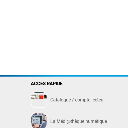
Des questions ?
FAQ
née
Nous contacter
t de
ACCES RAPIDE
Catalogue / compte lecteur
La Médi@thèque numérique