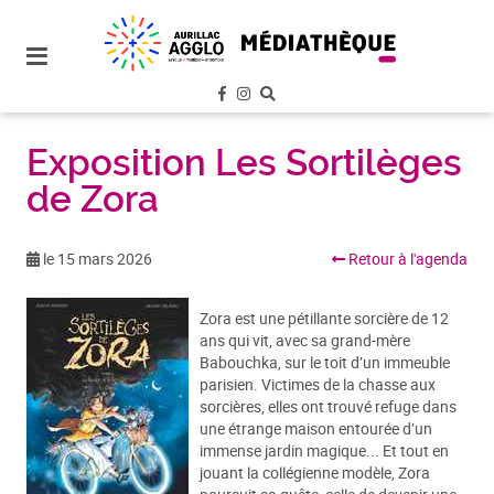
plan
du
site
aller
au
menu
Exposition Les Sortilèges
de Zora
aller au
contenu
le 15 mars 2026
Retour à l'agenda
Zora est une pétillante sorcière de 12
ans qui vit, avec sa grand-mère
Babouchka, sur le toit d’un immeuble
parisien. Victimes de la chasse aux
sorcières, elles ont trouvé refuge dans
une étrange maison entourée d’un
immense jardin magique... Et tout en
jouant la collégienne modèle, Zora