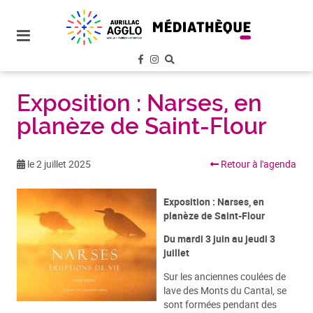
plan
du
site
aller
au
menu
Exposition : Narses, en
planèze de Saint-Flour
aller au
contenu
le 2 juillet 2025
Retour à l'agenda
Exposition : Narses, en
planèze de Saint-Flour
Du mardi 3 juin au jeudi 3
juillet
Sur les anciennes coulées de
lave des Monts du Cantal, se
sont formées pendant des