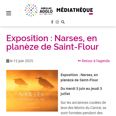
plan
du
site
aller
au
menu
Exposition : Narses, en
planèze de Saint-Flour
aller au
contenu
le 12 juin 2025
Retour à l'agenda
Exposition : Narses, en
planèze de Saint-Flour
Du mardi 3 juin au jeudi 3
juillet
Sur les anciennes coulées de
lave des Monts du Cantal, se
sont formées pendant des