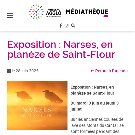
plan
du
site
aller
au
menu
Exposition : Narses, en
planèze de Saint-Flour
aller au
contenu
le 28 juin 2025
Retour à l'agenda
Exposition : Narses, en
planèze de Saint-Flour
Du mardi 3 juin au jeudi 3
juillet
Sur les anciennes coulées de
lave des Monts du Cantal, se
sont formées pendant des