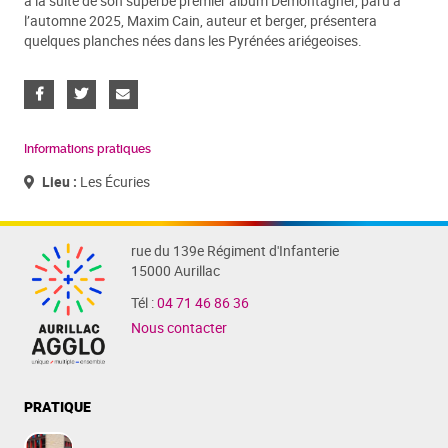
à la suite de son superbe premier album Démontagner, paru à
l’automne 2025, Maxim Cain, auteur et berger, présentera
quelques planches nées dans les Pyrénées ariégeoises.
Informations pratiques
Lieu :
Les Écuries
rue du 139e Régiment d'Infanterie
15000 Aurillac
Tél :
04 71 46 86 36
Nous contacter
PRATIQUE