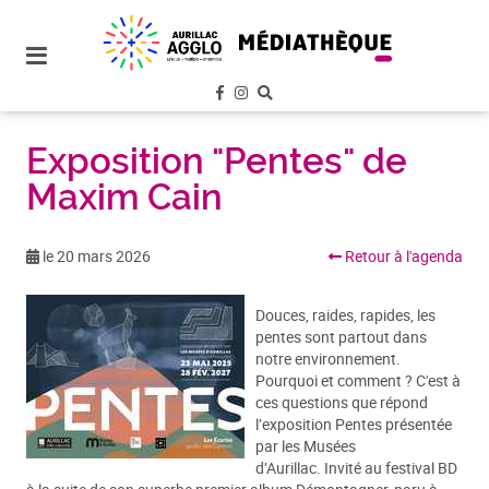
plan
du
site
aller
au
menu
Exposition "Pentes" de
Maxim Cain
aller au
contenu
le 20 mars 2026
Retour à l'agenda
Douces, raides, rapides, les
pentes sont partout dans
notre environnement.
Pourquoi et comment ? C'est à
ces questions que répond
l’exposition Pentes présentée
par les Musées
d’Aurillac. Invité au festival BD