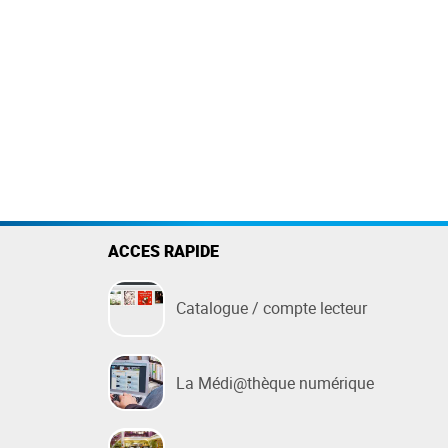
Des questions ?
FAQ
née
Nous contacter
t de
ACCES RAPIDE
Catalogue / compte lecteur
La Médi@thèque numérique