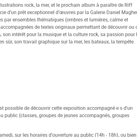
lustrations rock, la mer, et le prochain album à paraître de Riff
ues
Médiathèques du réseau
Réseau Info Jeunes
re et emprunter
essinée
ent
Sélections
Autres rendez-vous
icie d’un prêt exceptionnel d’œuvres par la Galerie Daniel Maghe
e / compte lecteur
ées par ensembles thématiques (ombres et lumières, calme et
Arpajon-sur-Cère
Recherche de logement
 BD Aurillac Agglo
s Jobs
Sites jeunesse
Expositions
nt accompagnées de textes originaux permettant de découvrir ou 
e médiathèque IEO -
Jussac
Site internet du réseau
carte
Des rendez-vous toute l'an
s, son intérêt pour la musique et la culture rock, sa passion pour 
 Delpastre
ien sûr, son travail graphique sur la mer, les bateaux, la tempête.
Naucelles
er
e Départemental
Saint-Paul-des-Landes
e
e Clermont Université
Ytrac
et scolaires
Conservatoire de Musique e
t intérieur
Danse d'Aurillac
e / compte lecteur
l est possible de découvrir cette exposition accompagné·e·s d'un
e au public (classes, groupes de jeunes accompagnés, groupes
edi, sur les horaires d'ouverture au public (14h - 18h), ou bien