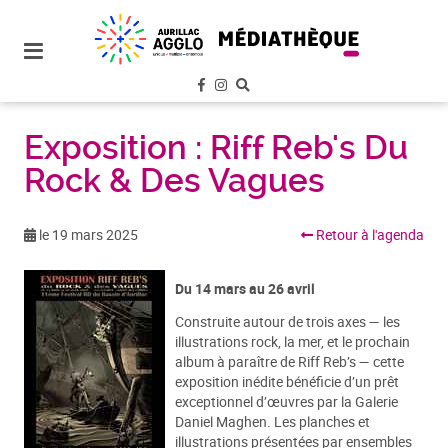
plan
du
site
aller
au
menu
Exposition : Riff Reb's Du
Rock & Des Vagues
aller au
contenu
le 19 mars 2025
Retour à l'agenda
Du 14 mars au 26 avril
Construite autour de trois axes — les
illustrations rock, la mer, et le prochain
album à paraître de Riff Reb’s — cette
exposition inédite bénéficie d’un prêt
exceptionnel d’œuvres par la Galerie
Daniel Maghen. Les planches et
illustrations présentées par ensembles