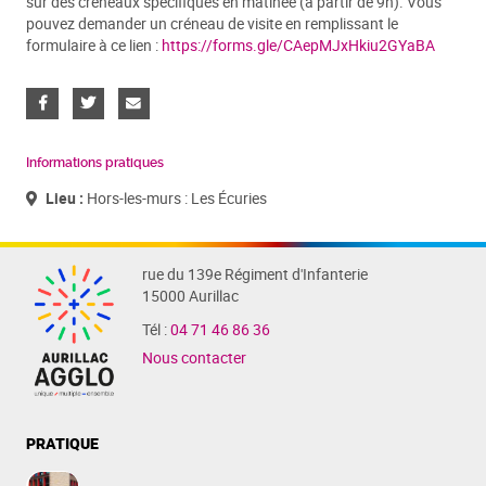
sur des créneaux spécifiques en matinée (à partir de 9h). Vous
pouvez demander un créneau de visite en remplissant le
formulaire à ce lien :
https://forms.gle/CAepMJxHkiu2GYaBA
Informations pratiques
Lieu :
Hors-les-murs : Les Écuries
rue du 139e Régiment d'Infanterie
15000 Aurillac
Tél :
04 71 46 86 36
Nous contacter
PRATIQUE