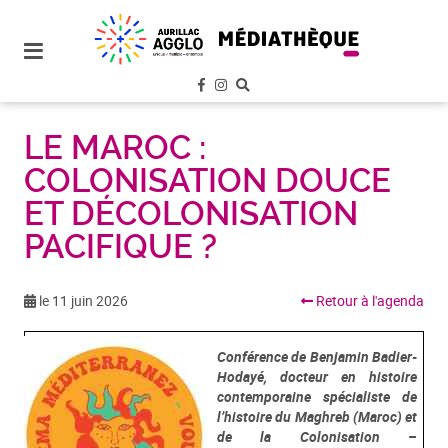
plan
du
site
aller
au
menu
LE MAROC :
COLONISATION DOUCE
aller au
contenu
ET DÉCOLONISATION
PACIFIQUE ?
le 11 juin 2026
Retour à l'agenda
Conférence de Benjamin Badier-
Hodayé, docteur en histoire
contemporaine spécialiste de
l’histoire du Maghreb (Maroc) et
de la Colonisation –