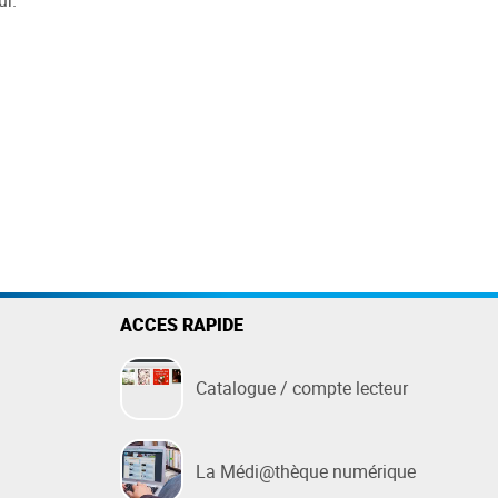
ur.
Des questions ?
FAQ
née
Nous contacter
t de
ACCES RAPIDE
Catalogue / compte lecteur
La Médi@thèque numérique