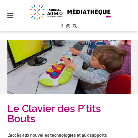
plan
du
site
aller
au
menu
aller au
contenu
Le Clavier des P'tits
Bouts
L'accès aux nouvelles technologies et aux supports