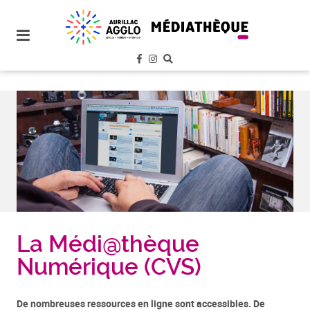
plan
du
site
aller
au
menu
aller au
contenu
La Médi@thèque
Numérique (CVS)
De nombreuses ressources en ligne sont accessibles. De