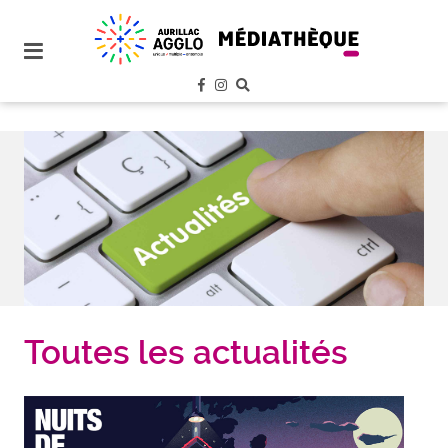
plan
du
site
aller
au
menu
aller au
contenu
Toutes les actualités