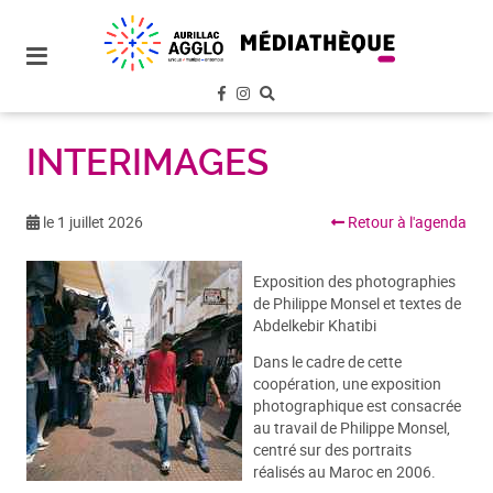
plan
du
site
aller
au
menu
INTERIMAGES
aller au
contenu
le 1 juillet 2026
Retour à l'agenda
Exposition des photographies
de Philippe Monsel et textes de
Abdelkebir Khatibi
Dans le cadre de cette
coopération, une exposition
photographique est consacrée
au travail de Philippe Monsel,
centré sur des portraits
réalisés au Maroc en 2006.