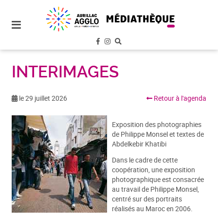
plan
du
site
aller
au
menu
INTERIMAGES
aller au
contenu
le 29 juillet 2026
Retour à l'agenda
Exposition des photographies
de Philippe Monsel et textes de
Abdelkebir Khatibi
Dans le cadre de cette
coopération, une exposition
photographique est consacrée
au travail de Philippe Monsel,
centré sur des portraits
réalisés au Maroc en 2006.