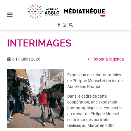
plan
du
site
aller
au
menu
INTERIMAGES
aller au
contenu
le 17 juillet 2026
Retour à l'agenda
Exposition des photographies
de Philippe Monsel et textes de
Abdelkebir Khatibi
Dans le cadre de cette
coopération, une exposition
photographique est consacrée
au travail de Philippe Monsel,
centré sur des portraits
réalisés au Maroc en 2006.