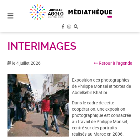
plan
du
site
aller
au
menu
INTERIMAGES
aller au
contenu
le 4 juillet 2026
Retour à l'agenda
Exposition des photographies
de Philippe Monsel et textes de
Abdelkebir Khatibi
Dans le cadre de cette
coopération, une exposition
photographique est consacrée
au travail de Philippe Monsel,
centré sur des portraits
réalisés au Maroc en 2006.