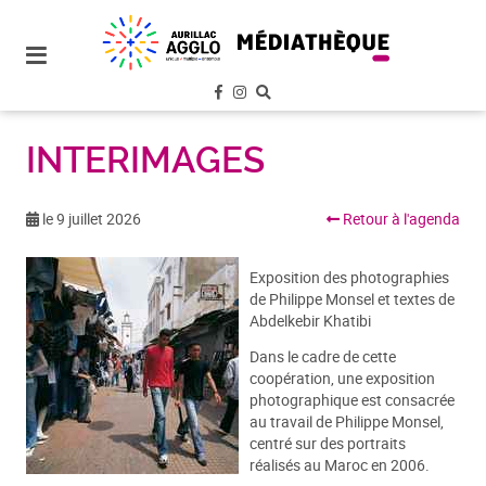
plan
du
site
aller
au
menu
INTERIMAGES
aller au
contenu
le 9 juillet 2026
Retour à l'agenda
Exposition des photographies
de Philippe Monsel et textes de
Abdelkebir Khatibi
Dans le cadre de cette
coopération, une exposition
photographique est consacrée
au travail de Philippe Monsel,
centré sur des portraits
réalisés au Maroc en 2006.