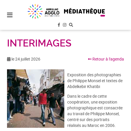
plan
du
site
aller
au
menu
INTERIMAGES
aller au
contenu
le 24 juillet 2026
Retour à l'agenda
Exposition des photographies
de Philippe Monsel et textes de
Abdelkebir Khatibi
Dans le cadre de cette
coopération, une exposition
photographique est consacrée
au travail de Philippe Monsel,
centré sur des portraits
réalisés au Maroc en 2006.