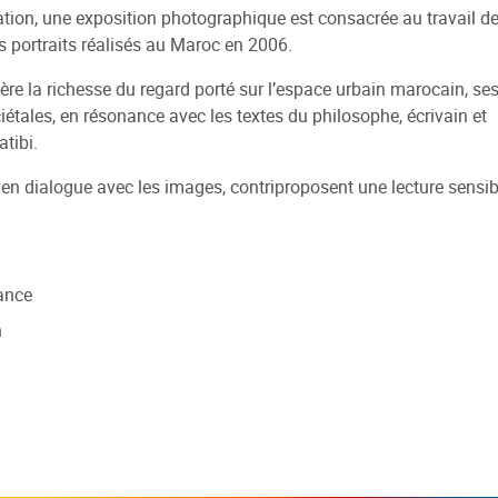
ation, une exposition photographique est consacrée au travail d
ues
Médiathèques du réseau
Réseau Info Jeunes
re et emprunter
essinée
ent
Sélections
Autres rendez-vous
s portraits réalisés au Maroc en 2006.
e / compte lecteur
Arpajon-sur-Cère
Recherche de logement
 BD Aurillac Agglo
s Jobs
Sites jeunesse
Expositions
ière la richesse du regard porté sur l’espace urbain marocain, se
e médiathèque IEO -
iétales, en résonance avec les textes du philosophe, écrivain et
Jussac
Site internet du réseau
carte
Des rendez-vous toute l'an
 Delpastre
atibi.
Naucelles
er
e Départemental
r en dialogue avec les images, contriproposent une lecture sensib
Saint-Paul-des-Landes
e
e Clermont Université
Ytrac
et scolaires
Conservatoire de Musique e
t intérieur
Danse d'Aurillac
e / compte lecteur
rance
n