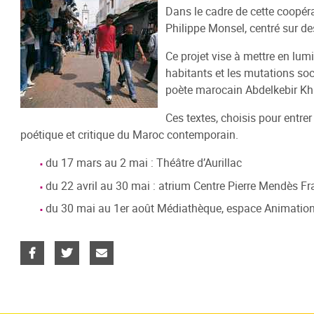
Dans le cadre de cette coopér
Catalog
Info-Jeunes
Les Espaces
Numérique
Lecture
S'inscri
Bande d
Evènem
Philippe Monsel, centré sur de
Catalogu
Présentation
Littérature
La Médi@thèque Numérique (CVS)
Heure du Conte
Venir
Festival
Journée
Ce projet vise à mettre en lum
Catalogu
habitants et les mutations soc
Infos pratiques
Documentaires
Livres audio DAISY (EOLE)
De vives voix
Faire sa 
Marcelle
poète marocain Abdelkebir Kh
Art, Image & Son
Emprunt
Catalogu
Ces textes, choisis pour entre
Enfance
Sur plac
Catalogu
poétique et critique du Maroc contemporain.
Ludothèque
Groupes 
Presse
Règlemen
du 17 mars au 2 mai : Théâtre d’Aurillac
Auto-formation / études
Catalogu
du 22 avril au 30 mai : atrium Centre Pierre Mendès F
En coulisses
du 30 mai au 1er août Médiathèque, espace Animatio