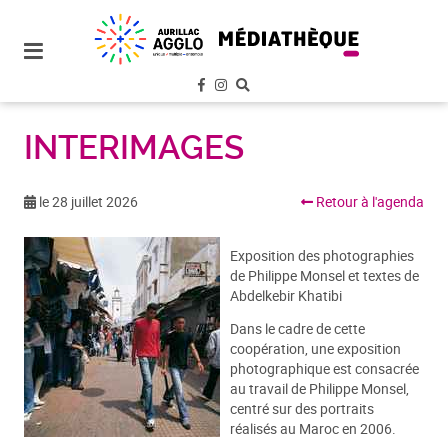
plan
du
site
aller
au
menu
INTERIMAGES
aller au
contenu
le 28 juillet 2026
Retour à l'agenda
Exposition des photographies
de Philippe Monsel et textes de
Abdelkebir Khatibi
Dans le cadre de cette
coopération, une exposition
photographique est consacrée
au travail de Philippe Monsel,
centré sur des portraits
réalisés au Maroc en 2006.