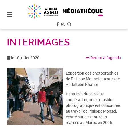
plan
du
site
aller
au
menu
INTERIMAGES
aller au
contenu
le 10 juillet 2026
Retour à l'agenda
Exposition des photographies
de Philippe Monsel et textes de
Abdelkebir Khatibi
Dans le cadre de cette
coopération, une exposition
photographique est consacrée
au travail de Philippe Monsel,
centré sur des portraits
réalisés au Maroc en 2006.