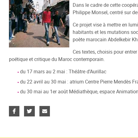
Dans le cadre de cette coopér
Catalog
Info-Jeunes
Les Espaces
Numérique
Lecture
S'inscri
Bande d
Evènem
Philippe Monsel, centré sur de
Catalogu
Présentation
Littérature
La Médi@thèque Numérique (CVS)
Heure du Conte
Venir
Festival
Journée
Ce projet vise à mettre en lum
Catalogu
habitants et les mutations soc
Infos pratiques
Documentaires
Livres audio DAISY (EOLE)
De vives voix
Faire sa 
Marcelle
poète marocain Abdelkebir Kh
Art, Image & Son
Emprunt
Catalogu
Ces textes, choisis pour entre
Enfance
Sur plac
Catalogu
poétique et critique du Maroc contemporain.
Ludothèque
Groupes 
Presse
Règlemen
du 17 mars au 2 mai : Théâtre d’Aurillac
Auto-formation / études
Catalogu
du 22 avril au 30 mai : atrium Centre Pierre Mendès F
En coulisses
du 30 mai au 1er août Médiathèque, espace Animatio