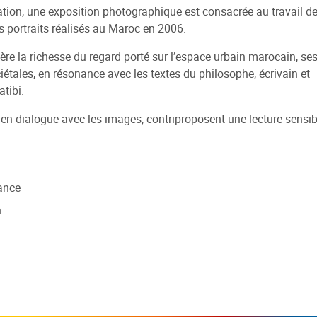
ation, une exposition photographique est consacrée au travail d
ues
Médiathèques du réseau
Réseau Info Jeunes
re et emprunter
essinée
ent
Sélections
Autres rendez-vous
s portraits réalisés au Maroc en 2006.
e / compte lecteur
Arpajon-sur-Cère
Recherche de logement
 BD Aurillac Agglo
s Jobs
Sites jeunesse
Expositions
ière la richesse du regard porté sur l’espace urbain marocain, se
e médiathèque IEO -
iétales, en résonance avec les textes du philosophe, écrivain et
Jussac
Site internet du réseau
carte
Des rendez-vous toute l'an
 Delpastre
atibi.
Naucelles
er
e Départemental
r en dialogue avec les images, contriproposent une lecture sensib
Saint-Paul-des-Landes
e
e Clermont Université
Ytrac
et scolaires
Conservatoire de Musique e
t intérieur
Danse d'Aurillac
e / compte lecteur
rance
n