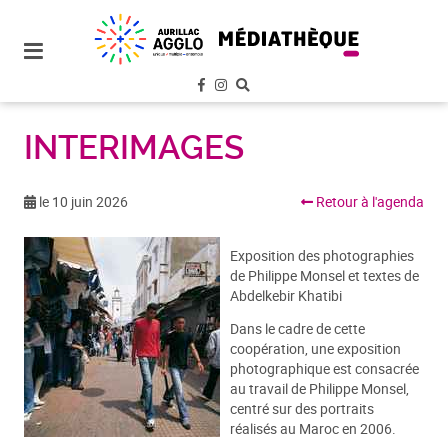
plan
du
site
aller
au
menu
INTERIMAGES
aller au
contenu
le 10 juin 2026
Retour à l'agenda
Exposition des photographies
de Philippe Monsel et textes de
Abdelkebir Khatibi
Dans le cadre de cette
coopération, une exposition
photographique est consacrée
au travail de Philippe Monsel,
centré sur des portraits
réalisés au Maroc en 2006.