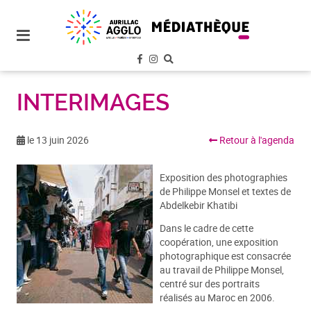
plan
du
site
aller
au
menu
INTERIMAGES
aller au
contenu
le 13 juin 2026
Retour à l'agenda
Exposition des photographies
de Philippe Monsel et textes de
Abdelkebir Khatibi
Dans le cadre de cette
coopération, une exposition
photographique est consacrée
au travail de Philippe Monsel,
centré sur des portraits
réalisés au Maroc en 2006.